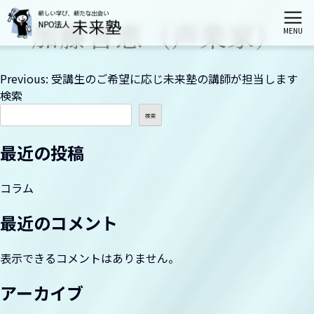
加藤智恵（声楽家）
MENU
ホーム
投
Previous:
受講生のご希望に応じ未来塾の講師が担当します
検索
稿
未来塾とは
検索
ナ
最近の投稿
ビ
栄区会場講座
ゲ
コラム
港南区会場講座
ー
最近のコメント
シ
神奈川区会場講座
ョ
表示できるコメントはありません。
ン
アーカイブ
伝統文化親子教室（募集は締切られました）