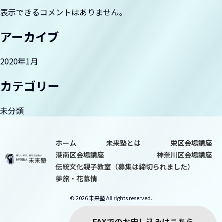
ョ
表示できるコメントはありません。
ン
夢旅・花慕情
アーカイブ
2020年1月
カテゴリー
未分類
ホーム
未来塾とは
栄区会場講座
港南区会場講座
神奈川区会場講座
伝統文化親子教室（募集は締切られました）
夢旅・花慕情
© 2026 未来塾 All rights reserved.
FAXでのお申し込みはこちら