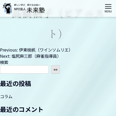
高橋栖子（ピアニス
MENU
ホーム
ト）
未来塾とは
投
Previous:
伊東桃帆（ワインソムリエ）
Next:
塩尻麻三郎（麻雀指導員）
栄区会場講座
稿
検索
ナ
検索
港南区会場講座
ビ
最近の投稿
ゲ
神奈川区会場講座
ー
コラム
シ
最近のコメント
伝統文化親子教室（募集は締切られました）