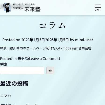
月:
2020年1月
MENU
コラム
ホーム
未来塾とは
Posted on
2020年1月5日
2026年1月5日
by
mirai-user
神奈川県川崎市のホームページ制作ならtkmt design合同会社
栄区会場講座
on
Posted in
未分類
Leave a Comment
コ
検索
港南区会場講座
ラ
検索
ム
最近の投稿
神奈川区会場講座
コラム
伝統文化親子教室（募集は締切られました）