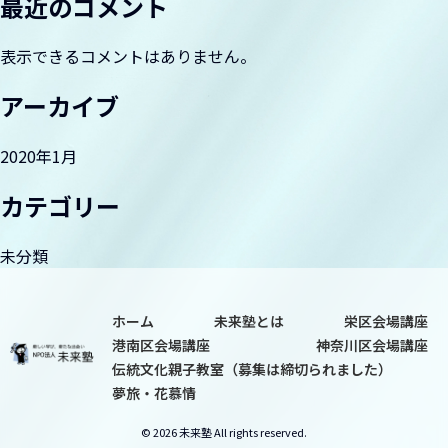
最近のコメント
夢旅・花慕情
表示できるコメントはありません。
アーカイブ
2020年1月
カテゴリー
未分類
ホーム
未来塾とは
栄区会場講座
港南区会場講座
神奈川区会場講座
伝統文化親子教室（募集は締切られました）
夢旅・花慕情
© 2026 未来塾 All rights reserved.