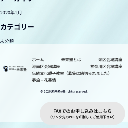
夢旅・花慕情
2020年1月
カテゴリー
未分類
ホーム
未来塾とは
栄区会場講座
港南区会場講座
神奈川区会場講座
伝統文化親子教室（募集は締切られました）
夢旅・花慕情
© 2026 未来塾 All rights reserved.
FAXでのお申し込みはこちら
（リンク先のPDFを印刷してご使用下さい）