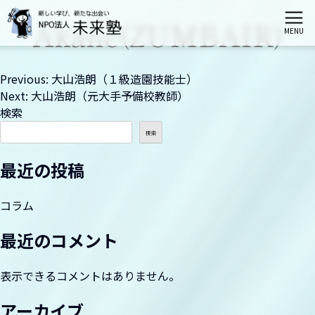
Akane(ZUMBAIR)
MENU
ホーム
投
Previous:
大山浩朗（１級造園技能士）
Next:
大山浩朗（元大手予備校教師）
稿
検索
未来塾とは
ナ
検索
ビ
栄区会場講座
最近の投稿
ゲ
港南区会場講座
ー
コラム
シ
最近のコメント
神奈川区会場講座
ョ
表示できるコメントはありません。
ン
伝統文化親子教室（募集は締切られました）
アーカイブ