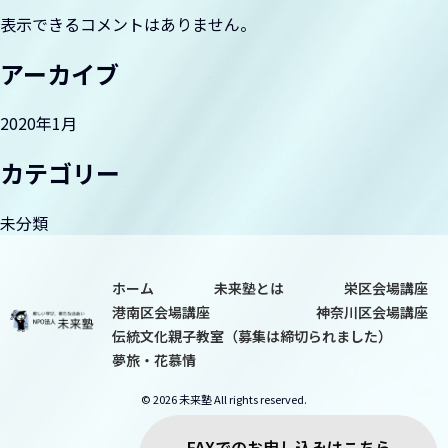
ョ
表示できるコメントはありません。
ン
夢旅・花慕情
アーカイブ
2020年1月
カテゴリー
未分類
ホーム
未来塾とは
栄区会場講座
港南区会場講座
神奈川区会場講座
伝統文化親子教室（募集は締切られました）
夢旅・花慕情
© 2026 未来塾 All rights reserved.
FAXでのお申し込みはこちら