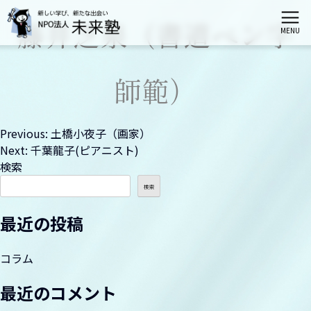
藤井芝泉（書道ペン字
MENU
ホーム
師範）
未来塾とは
投
Previous:
土橋小夜子（画家）
Next:
千葉龍子(ピアニスト)
栄区会場講座
稿
検索
ナ
検索
港南区会場講座
ビ
最近の投稿
ゲ
神奈川区会場講座
ー
コラム
シ
最近のコメント
伝統文化親子教室（募集は締切られました）