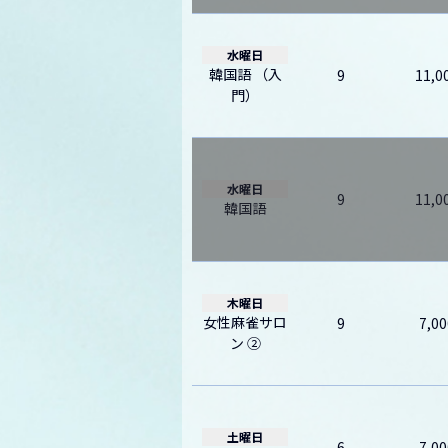
水曜日
韓国語 （入
9
11,0
門）
水曜日
9
11,0
韓国語
木曜日
女性麻雀サロ
9
7,00
ン ②
土曜日
6
7,00