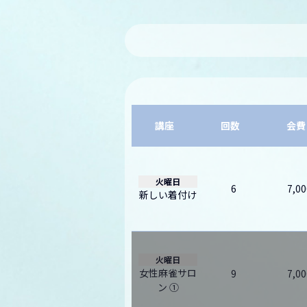
講座
回数
会費
火曜日
6
7,00
新しい着付け
火曜日
女性麻雀サロ
9
7,00
ン ①