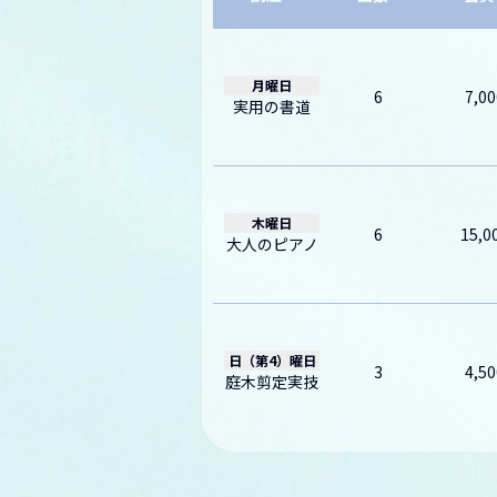
月曜日
6
7,00
実用の書道
木曜日
6
15,0
大人のピアノ
日（第4）曜日
3
4,50
庭木剪定実技