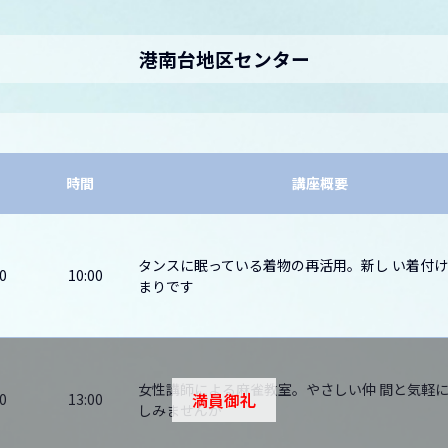
港南台地区センター
時間
講座概要
タンスに眠っている着物の再活用。新し い着付
0
10:00
まりです
女性講師による麻雀教室。やさしい仲 間と気軽
満員御礼
0
13:00
しみませんか