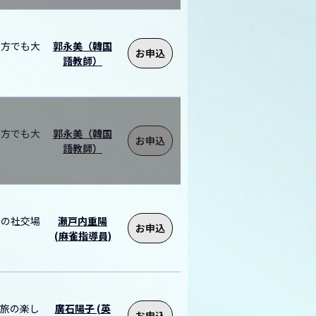
る方でも大
郭永美（韓国
お申込
語教師）
る方でも大
郭永美（韓国
お申込
語教師）
アの社交場
瀬戸内重陽
お申込
(麻雀指導員)
。旅の楽し
廣石陽子 (英
お申込