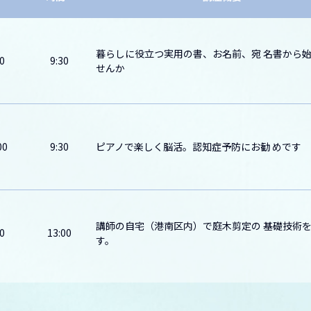
暮らしに役立つ実用の書、お名前、宛 名書から
0
9:30
せんか
00
9:30
ピアノで楽しく脳活。認知症予防にお勧 めです
講師の自宅（港南区内）で庭木剪定の 基礎技術
0
13:00
す。