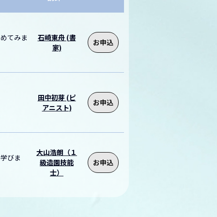
始めてみま
石崎東舟 (書
お申込
家)
田中初芽 (ピ
お申込
アニスト)
大山浩朗（１
を学びま
級造園技能
お申込
士）