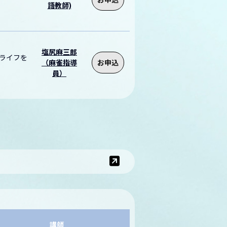
語教師)
塩尻麻三郎
ライフを
（麻雀指導
お申込
員）
講師