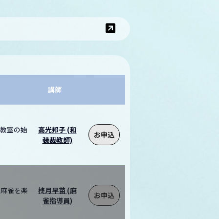
講師
け教室の始
高光邦子 (和
お申込
装裁教師)
に麻雀を楽
柊月早苗 (麻
お申込
雀指導員)