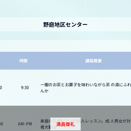
野庭地区センター
時間
講座概要
一服のお茶とお菓子を味わいながら茶 の湯にふ
0
9:30
んか
楽器の王様ピアノの個人レッスン。成 人男女が
満員御礼
00
AM~PM
者大歓迎