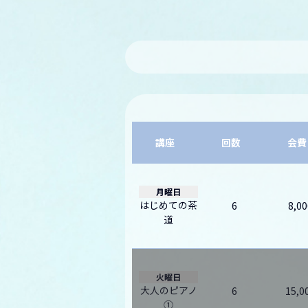
講座
回数
会費
月曜日
はじめての茶
6
8,00
道
火曜日
大人のピアノ
6
15,0
①