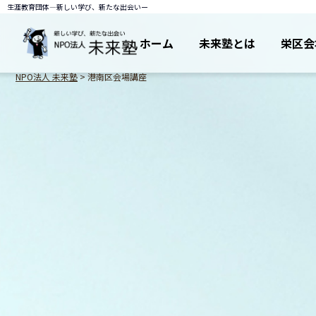
生涯教育団体―新しい学び、新たな出会いー
ホーム
未来塾とは
栄区会
NPO法人 未来塾
>
港南区会場講座