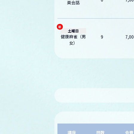
英会話
新
土曜日
健康麻雀（男
9
7,00
女）
講座
回数
会費