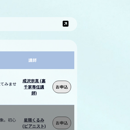
講師
成沢宗真 (裏
れてみませ
千家専任講
お申込
師)
対象。初心
星隈くるみ
お申込
(ピアニスト)