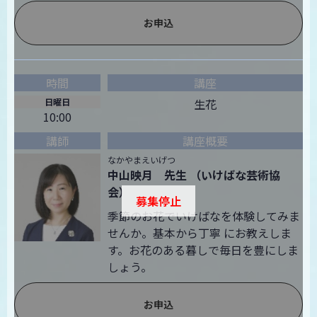
お申込
日曜日
生花
10:00
なかやまえいげつ
中山映月 先生 （いけばな芸術協
会）
募集停止
季節のお花でいけばなを体験してみま
せんか。基本から丁寧 にお教えしま
す。お花のある暮しで毎日を豊にしま
しょう。
お申込