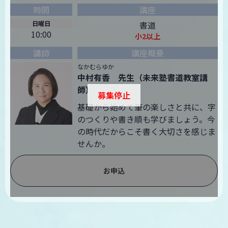
日曜日
書道
10:00
小2以上
なかむらゆか
中村有香 先生（未来塾書道教室講
師）
募集停止
基礎から始めて筆の楽しさと共に、字
のつくりや書き順も学びましょう。今
の時代だからこそ書く大切さを感じま
せんか。
お申込