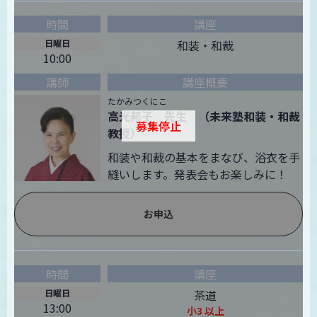
日曜日
和装・和裁
10:00
たかみつくにこ
高光邦子 先生 （未来塾和装・和裁
募集停止
教授）
和装や和裁の基本をまなび、浴衣を手
縫いします。発表会もお楽しみに！
お申込
日曜日
茶道
13:00
小3 以上