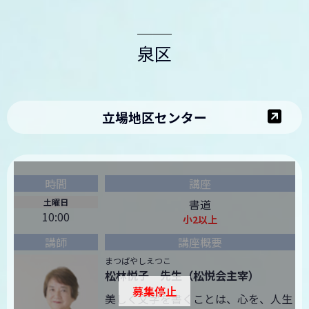
泉区
立場地区センター
土曜日
書道
10:00
小2以上
まつばやしえつこ
松林悦子 先生（松悦会主宰）
募集停止
美しく文字を書くことは、心を、人生