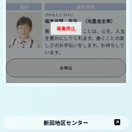
さかもとこうけい
坂本光慧 先生 （光墨会主宰）
募集停止
美しく文字を書くことは、心を、人生
を豊かにしてくれます。書くことの楽
しさのお手伝いをします。お待ちして
います。
お申込
新田地区センター