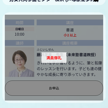
日曜日
書道
10:00
小2 以上
ふじいしせん
藤井芝泉 先生（未来塾書道教授）
満員御礼
きれいな字が書けるように、筆と鉛筆
のレッスンを行います。子ども達の健
やかな成長に寄り添っていきます。
お申込