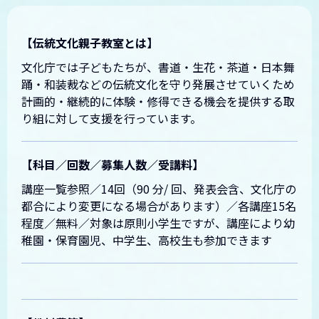
夢旅・花慕情
【伝統文化親子教室とは】
文化庁では子どもたちが、書道・生花・茶道・日本舞
踊・和装裁などの伝統文化を守り発展させていくため
計画的・継続的に体験・修得できる機会を提供する取
り組に対して支援を行っています。
【科目／回数／募集人数／受講料】
講座一覧参照／14回（90 分/ 回、発表会含、文化庁の
都合により変更になる場合があります）／各講座15名
程度／無料／対象は原則小学生ですが、講座により幼
稚園・保育園児、中学生、高校生も参加できます