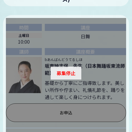
土曜日
日舞
10:00
bあんばんどうてるしほ
坂東映志保 先生（日本舞踊坂東流師
範）
募集停止
基礎から丁寧にご指導致します。美し
い所作や佇まい、礼儀礼節を、踊りを
通して楽しく身につけられます。
お申込