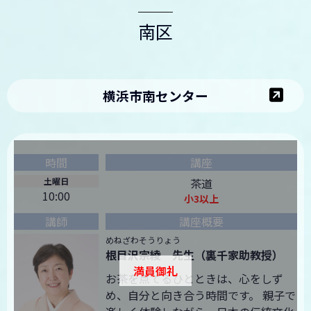
南区
横浜市南センター
土曜日
茶道
10:00
小3以上
めねざわそうりょう
根目沢宗綾 先生（裏千家助教授）
満員御礼
お茶を点てるひとときは、心をしず
め、自分と向き合う時間です。 親子で