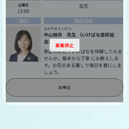
土曜日
生花
13:00
なかやまえいげつ
中山映月 先生 （いけばな芸術協
会）
募集停止
季節のお花でいけばなを体験してみま
せんか。基本から丁寧 にお教えしま
す。お花のある暮しで毎日を豊にしま
しょう。
お申込