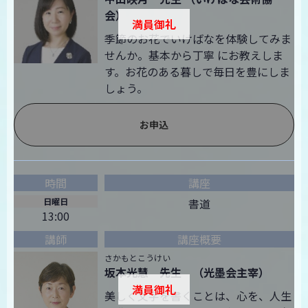
会）
満員御礼
季節のお花でいけばなを体験してみま
せんか。基本から丁寧 にお教えしま
す。お花のある暮しで毎日を豊にしま
しょう。
お申込
日曜日
書道
13:00
さかもとこうけい
坂本光慧 先生 （光墨会主宰）
満員御礼
美しく文字を書くことは、心を、人生