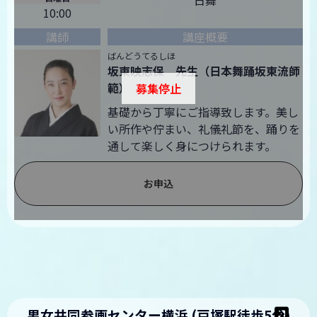
日舞
10:00
ばんどうてるしほ
坂東映志保 先生（日本舞踊坂東流師
範）
募集停止
基礎から丁寧にご指導致します。美し
い所作や佇まい、礼儀礼節を、踊りを
通して楽しく身につけられます。
お申込
男女共同参画センター横浜 (戸塚駅徒歩5分)