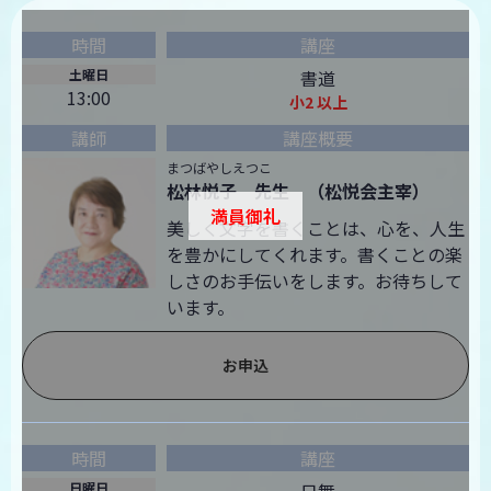
土曜日
書道
13:00
小2 以上
まつばやしえつこ
松林悦子 先生 （松悦会主宰）
満員御礼
美しく文字を書くことは、心を、人生
を豊かにしてくれます。書くことの楽
しさのお手伝いをします。お待ちして
います。
お申込
日曜日