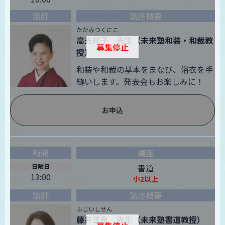
たかみつくにこ
高光邦子 先生（未来塾和装・和裁教
募集停止
授）
和装や和裁の基本をまなび、浴衣を手
縫いします。発表会もお楽しみに！
お申込
日曜日
書道
13:00
小2以上
ふじいしせん
藤井芝泉 先生（未来塾書道教授）