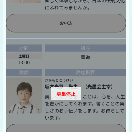
楽しく体験しながら、日本の伝統文化
にふれてみませんか。
お申込
土曜日
書道
13:00
さかもとこうけい
坂本光慧 先生 （光墨会主宰）
募集停止
美しく文字を書くことは、心を、人生
を豊かにしてくれます。書くことの楽
しさのお手伝いをします。お待ちして
います。