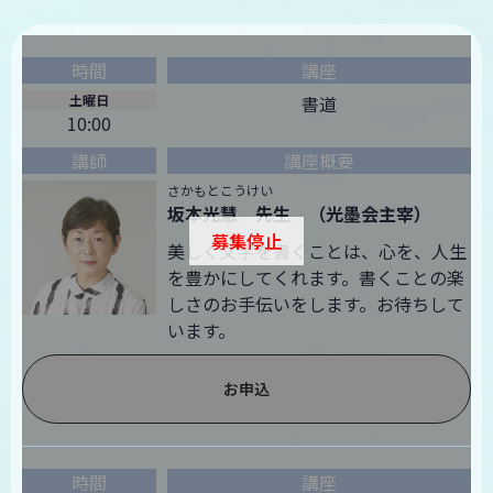
土曜日
書道
10:00
さかもとこうけい
坂本光慧 先生 （光墨会主宰）
募集停止
美しく文字を書くことは、心を、人生
を豊かにしてくれます。書くことの楽
しさのお手伝いをします。お待ちして
います。
お申込