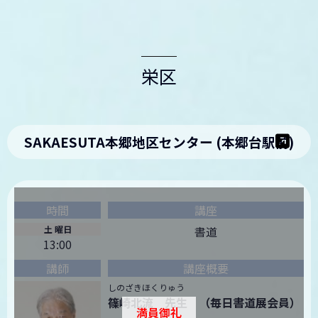
栄区
SAKAESUTA本郷地区センター (本郷台駅前)
土 曜日
書道
13:00
しのざきほくりゅう
篠崎北流 先生 （毎日書道展会員）
満員御礼