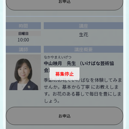
お申込
日曜日
生花
10:00
なかやまえいげつ
中山映月 先生 （いけばな芸術協
会）
募集停止
季節のお花でいけばなを体験してみま
せんか。基本から丁寧 にお教えしま
す。お花のある暮しで毎日を豊にしま
しょう。
お申込