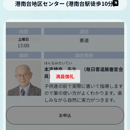
港南台地区センター (港南台駅徒歩10分)
土曜日
書道
13:00
ほんなみせいてい
本波棲亭 先生 （毎日書道展審査会
員）
満員御礼
子供達の前で実際に書いて指導します
ので筆の使い方がよくわかります。楽
しみながら自然に実力がつきます。
お申込