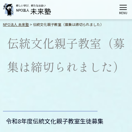
MENU
NPO法人 未来塾
>
伝統文化親子教室（募集は締切られました）
ホーム
伝統文化親子教室（募
未来塾とは
集は締切られました）
栄区会場講座
港南区会場講座
神奈川区会場講座
令和8年度伝統文化親子教室生徒募集
伝統文化親子教室（募集は締切られました）