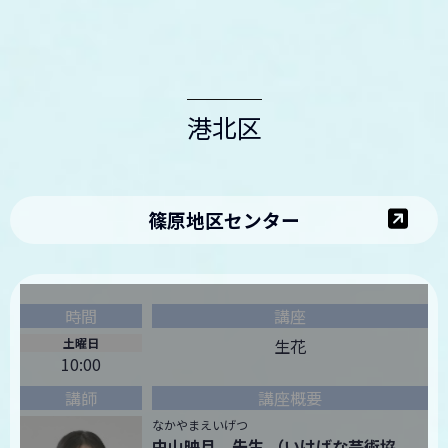
港北区
篠原地区センター
土曜日
生花
10:00
なかやまえいげつ
中山映月 先生 （いけばな芸術協