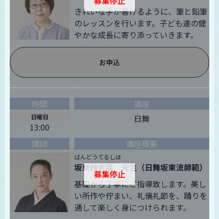
募集停止
きれいな字が書けるように、筆と鉛筆
のレッスンを行います。子ども達の健
やかな成長に寄り添っていきます。
お申込
日曜日
日舞
13:00
ばんどうてるしほ
坂東映志保 先生（日舞坂東流師範）
募集停止
基礎から丁寧にご指導致します。美し
い所作や佇まい、礼儀礼節を、踊りを
通して楽しく身につけられます。