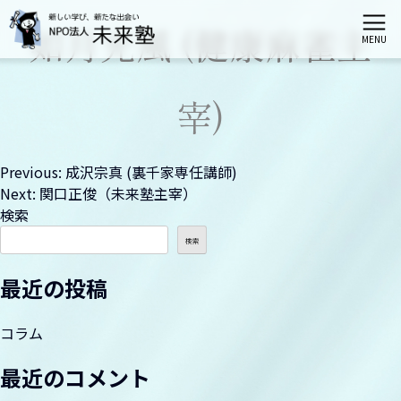
如月光風 (健康麻雀主
MENU
ホーム
宰)
未来塾とは
投
Previous:
成沢宗真 (裏千家専任講師)
Next:
関口正俊（未来塾主宰）
栄区会場講座
稿
検索
ナ
検索
港南区会場講座
ビ
最近の投稿
ゲ
神奈川区会場講座
ー
コラム
シ
最近のコメント
伝統文化親子教室（募集は締切られました）