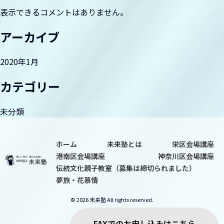
ョ
表示できるコメントはありません。
ン
夢旅・花慕情
アーカイブ
2020年1月
カテゴリー
未分類
ホーム
未来塾とは
栄区会場講座
港南区会場講座
神奈川区会場講座
伝統文化親子教室（募集は締切られました）
夢旅・花慕情
© 2026 未来塾 All rights reserved.
FAXでのお申し込みはこちら