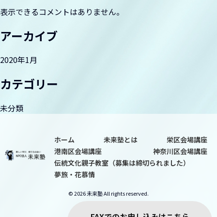
ョ
表示できるコメントはありません。
ン
夢旅・花慕情
アーカイブ
2020年1月
カテゴリー
未分類
ホーム
未来塾とは
栄区会場講座
港南区会場講座
神奈川区会場講座
伝統文化親子教室（募集は締切られました）
夢旅・花慕情
© 2026 未来塾 All rights reserved.
FAXでのお申し込みはこちら