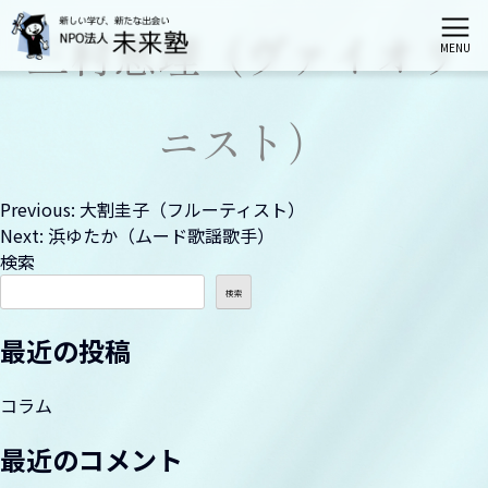
三村恵理（ヴァイオリ
MENU
ホーム
ニスト）
未来塾とは
投
Previous:
大割圭子（フルーティスト）
Next:
浜ゆたか（ムード歌謡歌手）
栄区会場講座
稿
検索
ナ
検索
港南区会場講座
ビ
最近の投稿
ゲ
神奈川区会場講座
ー
コラム
シ
最近のコメント
伝統文化親子教室（募集は締切られました）