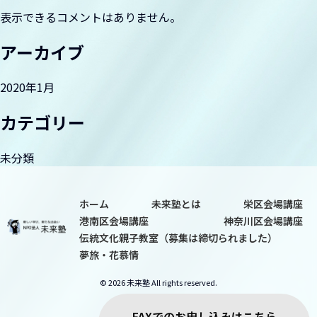
ョ
表示できるコメントはありません。
ン
夢旅・花慕情
アーカイブ
2020年1月
カテゴリー
未分類
ホーム
未来塾とは
栄区会場講座
港南区会場講座
神奈川区会場講座
伝統文化親子教室（募集は締切られました）
夢旅・花慕情
© 2026 未来塾 All rights reserved.
FAXでのお申し込みはこちら