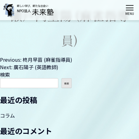
瀬戸内重陽 (麻雀指導
MENU
ホーム
員)
未来塾とは
投
Previous:
柊月早苗 (麻雀指導員)
Next:
廣石陽子 (英語教師)
栄区会場講座
稿
検索
ナ
検索
港南区会場講座
ビ
最近の投稿
ゲ
神奈川区会場講座
ー
コラム
シ
最近のコメント
伝統文化親子教室（募集は締切られました）